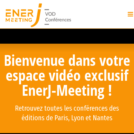
Bienvenue dans votre
espace vidéo exclusif
EnerJ-Meeting !
Retrouvez toutes les conférences des
éditions de Paris, Lyon et Nantes