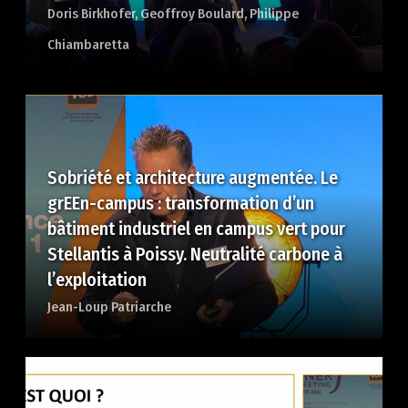
Doris Birkhofer
Geoffroy Boulard
Philippe
Chiambaretta
Sobriété et architecture augmentée. Le
grEEn-campus : transformation d’un
bâtiment industriel en campus vert pour
Stellantis à Poissy. Neutralité carbone à
l’exploitation
Jean-Loup Patriarche